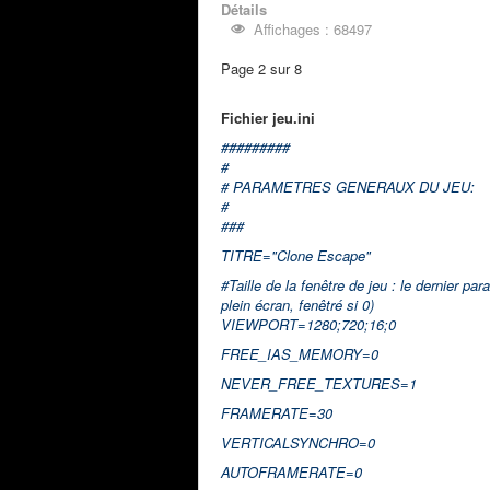
Détails
Affichages : 68497
Page 2 sur 8
Fichier jeu.ini
#########
#
# PARAMETRES GENERAUX DU JEU:
#
###
TITRE="Clone Escape"
#Taille de la fenêtre de jeu : le dernier 
plein écran, fenêtré si 0)
VIEWPORT=1280;720;16;0
FREE_IAS_MEMORY=0
NEVER_FREE_TEXTURES=1
FRAMERATE=30
VERTICALSYNCHRO=0
AUTOFRAMERATE=0