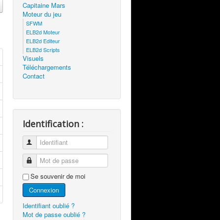
Capitaine Mars
Moteur du jeu
SFWM
ELB2d Moteur
ELB2d Editeur
ELB2d Scripts
Visuels
Téléchargements
Contact
Identification :
Identifiant
Mot de passe
Se souvenir de moi
Connexion
Identifiant oublié ?
Mot de passe oublié ?