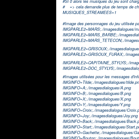
#Si 0 alors les musiques du jeu sont cha
# => cela demande plus de temps de char
MUSIQUES_STREAMEES=1
#Image des personnages du jeu utilisée par
IMGPARLE2=MARS;./imagesdialogues/ma
IMGPARLE2=MARS_BARBE;./imagesdialo
IMGPARLE2=MARS_TETECON;./imagesdi
IMGPARLE2=GRISOUX;./imagesdialogues
IMGPARLE2=GRISOUX_FURAX;./imagesdi
IMGPARLE2=CAPITAINE_STYLYS;./imagesd
IMGPARLE2=DOC_STYLYS;./imagesdialog
#Images utilisées pour les messages d'inf
IMGINFO=Tilde;./imagesdialogues/tilde.p
IMGINFO=A;./imagesdialogues/A.png
IMGINFO=B;./imagesdialogues/B.png
IMGINFO=X;./imagesdialogues/X.png
IMGINFO=Y;./imagesdialogues/Y.png
IMGINFO=Croix;./imagesdialogues/Croix.
IMGINFO=Joy;./imagesdialogues/Joy.png
IMGINFO=Back;./imagesdialogues/Back.
IMGINFO=Start;./imagesdialogues/Start.p
IMGINFO=Gachette;./imagesdialogues/Ga
IMGINFO=Bouton;./imagesdialogues/Bout