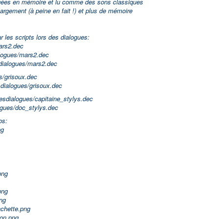
rgées en mémoire et lu comme des sons classiques
gement (à peine en fait !) et plus de mémoire
 les scripts lors des dialogues:
rs2.dec
gues/mars2.dec
alogues/mars2.dec
/grisoux.dec
alogues/grisoux.dec
ialogues/capitaine_stylys.dec
ues/doc_stylys.dec
os:
ng
png
png
ng
chette.png
on.png