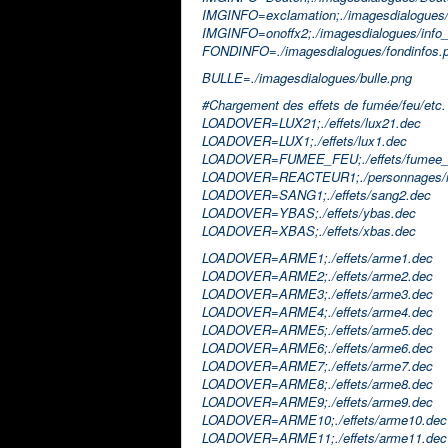
IMGINFO=exclamation;./imagesdialogues/
IMGINFO=onoffx2;./imagesdialogues/info_
FONDINFO=./imagesdialogues/fondinfos.
BULLE=./imagesdialogues/bulle.png
#Chargement des effets de fumée/feu/etc. 
LOADOVER=LUX21;./effets/lux21.dec
LOADOVER=LUX1;./effets/lux1.dec
LOADOVER=FUMEE_FEU;./effets/fumee_
LOADOVER=REACTEUR1;./personnages/ma
LOADOVER=SANG1;./effets/sang2.dec
LOADOVER=YBAS;./effets/ybas.dec
LOADOVER=XBAS;./effets/xbas.dec
LOADOVER=ARME1;./effets/arme1.dec
LOADOVER=ARME2;./effets/arme2.dec
LOADOVER=ARME3;./effets/arme3.dec
LOADOVER=ARME4;./effets/arme4.dec
LOADOVER=ARME5;./effets/arme5.dec
LOADOVER=ARME6;./effets/arme6.dec
LOADOVER=ARME7;./effets/arme7.dec
LOADOVER=ARME8;./effets/arme8.dec
LOADOVER=ARME9;./effets/arme9.dec
LOADOVER=ARME10;./effets/arme10.dec
LOADOVER=ARME11;./effets/arme11.dec