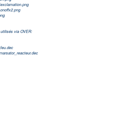
exclamation.png
onoffx2.png
png
utilisés via OVER:
feu.dec
rsator_reacteur.dec