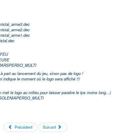
istal_arme3.dec
istal_arme2.dec
istal_arme1.dec
stal.dec
EFEU
LEUSE
er;MARSPERSO_MULTI
d à part au lancement du jeu, sinon pas de logo !
 indique le moment où le logo sera affiché !!!
et le logo au milieu pour laisser paraitre le tps moins long...)
per;SOLENIAPERSO_MULTI
Précédent
Suivant