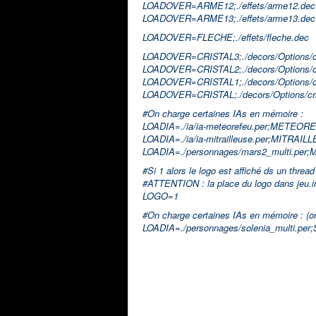
LOADOVER=ARME12;./effets/arme12.dec
LOADOVER=ARME13;./effets/arme13.dec
LOADOVER=FLECHE;./effets/fleche.dec
LOADOVER=CRISTAL3;./decors/Options/cr
LOADOVER=CRISTAL2;./decors/Options/cr
LOADOVER=CRISTAL1;./decors/Options/cr
LOADOVER=CRISTAL;./decors/Options/cri
#On charge certaines IAs en mémoire :
LOADIA=./ia/ia-meteorefeu.per;METEOR
LOADIA=./ia/ia-mitrailleuse.per;MITRAIL
LOADIA=./personnages/mars2_multi.p
#Si 1 alors le logo est affiché ds un threa
#ATTENTION : la place du logo dans jeu.ini
LOGO=1
#On charge certaines IAs en mémoire : (on m
LOADIA=./personnages/solenia_multi.