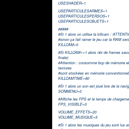
USESHADER=1
USEPARTICULESARMES=1
USEPARTICULESPERSOS=1
USEPARTICULESOBJETS=1
#####
#Si 1 alors on utilise la killcam : ATTENTI
#sinon ça fait ramer le jeu car la RAM sera
KILLCAM=0
#Si KILLCAM==1 alors nbr de frames sauvé
finale)
#Attention : consomme bcp de mémoire et p
textures
#sont stockées en mémoire conventionnelle
KILLCAMTIME=80
#Si 1 alors un son est joué lors de la nav
SONMENU=0
#Affiche les FPS et le temps de chargemen
FPS_VISIBLE=0
VOLUME_EFFETS=20
VOLUME_MUSIQUE=5
#Si 1 alors les musiques du jeu sont lus 