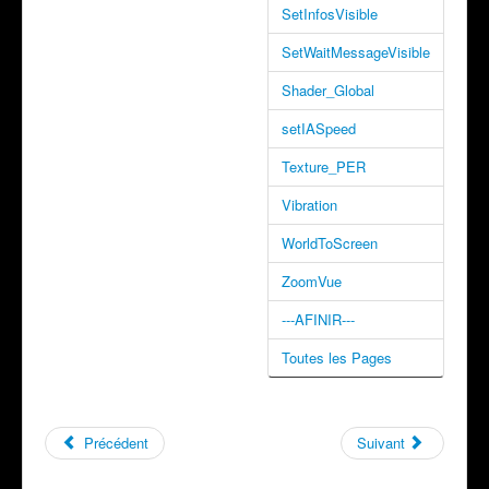
SetInfosVisible
SetWaitMessageVisible
Shader_Global
setIASpeed
Texture_PER
Vibration
WorldToScreen
ZoomVue
---AFINIR---
Toutes les Pages
Précédent
Suivant