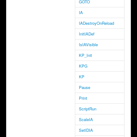
GOTO
IA
IADestroyOnReload
InitIADef
IsIAVisible
KP_Init
KPG
KP
Pause
Print
ScriptRun
ScaleIA
SetIDIA