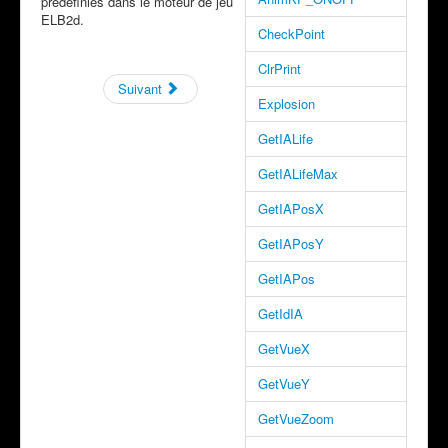
prédéfinies dans le moteur de jeu
ELB2d.
CheckPoint
ClrPrint
Suivant
Explosion
GetIALife
GetIALifeMax
GetIAPosX
GetIAPosY
GetIAPos
GetIdIA
GetVueX
GetVueY
GetVueZoom