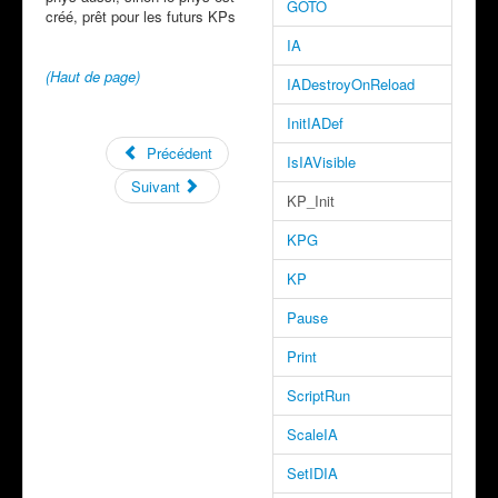
GOTO
créé, prêt pour les futurs KPs
IA
(Haut de page)
IADestroyOnReload
InitIADef
Précédent
IsIAVisible
Suivant
KP_Init
KPG
KP
Pause
Print
ScriptRun
ScaleIA
SetIDIA