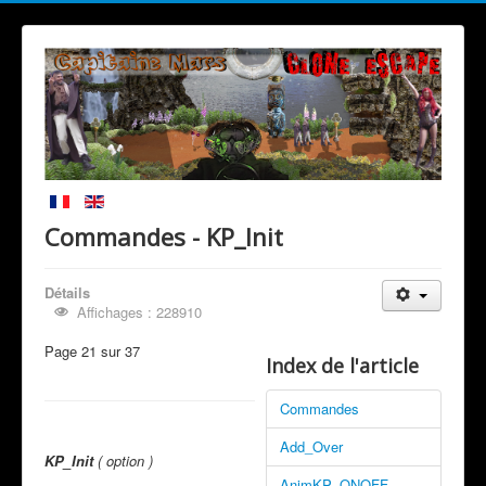
Commandes - KP_Init
Détails
Affichages : 228910
Page 21 sur 37
Index de l'article
Commandes
Add_Over
KP_Init
( option )
AnimKP_ONOFF