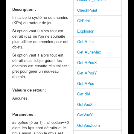
Description :
CheckPoint
Initialise le système de chemins
ClrPrint
(KPs) du moteur de jeu.
Si option vaut 0 alors tout est
Explosion
détruit (cas où l'on ne souhaite
plus utiliser de chemins pour cet
GetIALife
objet).
GetIALifeMax
Si option vaut 1 alors tout est
détruit mais l'objet gérant les
GetIAPosX
chemins est ensuite réinitialiser :
prêt pour gérer un nouveau
GetIAPosY
chemin.
GetIAPos
Valeurs de retour :
GetIdIA
Aucunes.
GetVueX
Paramètres :
GetVueY
int option
(0 ou 1) : si option==0
GetVueZoom
alors les kps sont détruits et le
phys aussi, sinon le phys est