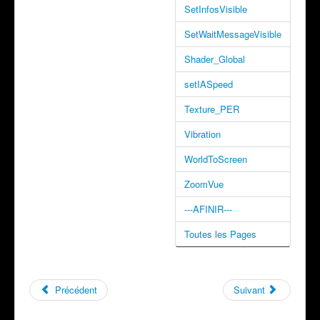
SetInfosVisible
SetWaitMessageVisible
Shader_Global
setIASpeed
Texture_PER
Vibration
WorldToScreen
ZoomVue
---AFINIR---
Toutes les Pages
Précédent
Suivant