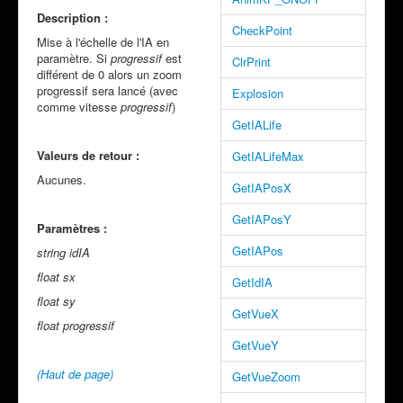
Description :
CheckPoint
Mise à l'échelle de l'IA en
paramètre. Si
progressif
est
ClrPrint
différent de 0 alors un zoom
progressif sera lancé (avec
Explosion
comme vitesse
progressif
)
GetIALife
Valeurs de retour :
GetIALifeMax
Aucunes.
GetIAPosX
GetIAPosY
Paramètres :
GetIAPos
string idIA
float sx
GetIdIA
float sy
GetVueX
float progressif
GetVueY
(Haut de page)
GetVueZoom