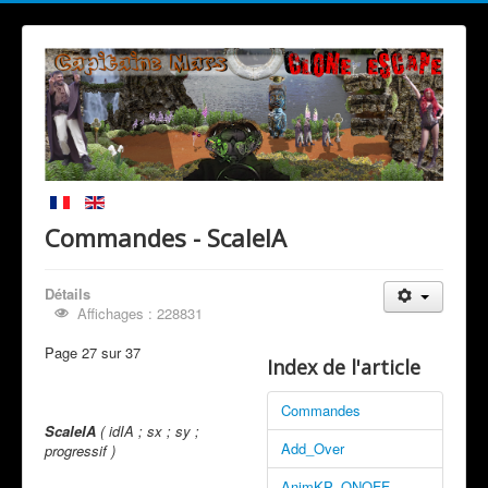
Commandes - ScaleIA
Détails
Affichages : 228831
Page 27 sur 37
Index de l'article
Commandes
ScaleIA
( idIA ; sx ; sy ;
Add_Over
progressif )
AnimKP_ONOFF