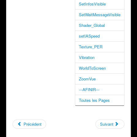
SetInfosVisible
SetWaitMessageVisible
Shader_Global
setIASpeed
Texture_PER
Vibration
WorldToScreen
ZoomVue
---AFINIR---
Toutes les Pages
Précédent
Suivant