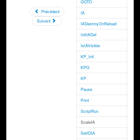
GOTO
Précédent
IA
Suivant
IADestroyOnReload
InitIADef
IsIAVisible
KP_Init
KPG
KP
Pause
Print
ScriptRun
ScaleIA
SetIDIA