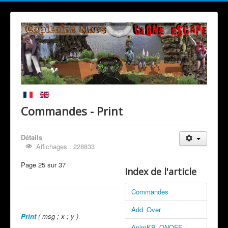
Commandes - Print
Détails
Affichages : 228833
Page 25 sur 37
Index de l'article
Commandes
Add_Over
Print
( msg ; x ; y )
AnimKP_ONOFF