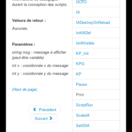
GOTO
durant la conception des scripts.
IA
Valeurs de retour :
IADestroyOnReload
Aucunes.
InitIADef
IsIAVisible
Paramètres :
string msg : message à afficher
KP_Init
(peut-être variable)
KPG
int x : coordonnée x du message
int y : coordonnée y du message
KP
Pause
(Haut de page)
Print
ScriptRun
Précédent
ScaleIA
Suivant
SetIDIA