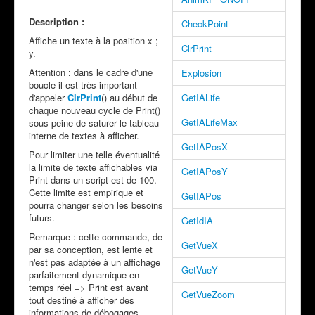
Description :
CheckPoint
Affiche un texte à la position x ;
ClrPrint
y.
Attention : dans le cadre d'une
Explosion
boucle il est très important
d'appeler
ClrPrint
() au début de
GetIALife
chaque nouveau cycle de Print()
GetIALifeMax
sous peine de saturer le tableau
interne de textes à afficher.
GetIAPosX
Pour limiter une telle éventualité
la limite de texte affichables via
GetIAPosY
Print dans un script est de 100.
Cette limite est empirique et
GetIAPos
pourra changer selon les besoins
futurs.
GetIdIA
Remarque : cette commande, de
GetVueX
par sa conception, est lente et
n'est pas adaptée à un affichage
GetVueY
parfaitement dynamique en
temps réel => Print est avant
GetVueZoom
tout destiné à afficher des
informations de débogages