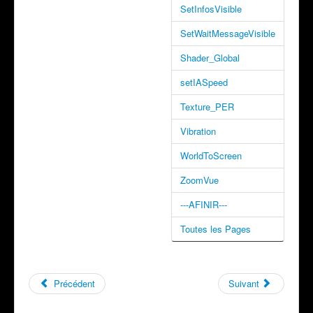
SetInfosVisible
SetWaitMessageVisible
Shader_Global
setIASpeed
Texture_PER
Vibration
WorldToScreen
ZoomVue
---AFINIR---
Toutes les Pages
Précédent
Suivant