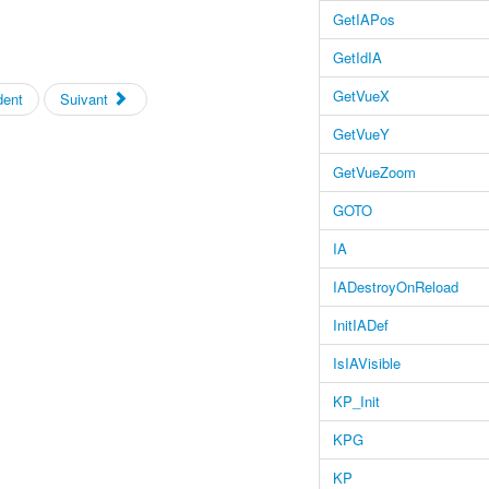
GetIAPos
GetIdIA
GetVueX
ent
Suivant
GetVueY
GetVueZoom
GOTO
IA
IADestroyOnReload
InitIADef
IsIAVisible
KP_Init
KPG
KP