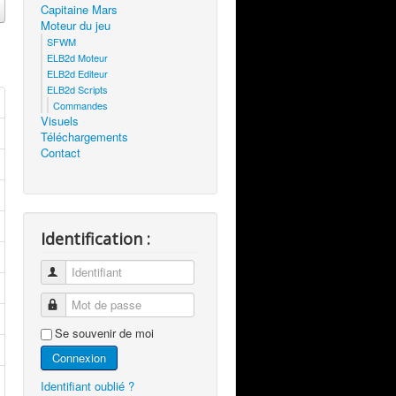
Capitaine Mars
Moteur du jeu
SFWM
ELB2d Moteur
ELB2d Editeur
ELB2d Scripts
Commandes
Visuels
Téléchargements
Contact
Identification :
Identifiant
Mot de passe
Se souvenir de moi
Connexion
Identifiant oublié ?