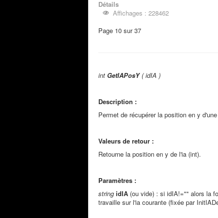
Détails
Affichages : 228462
Page 10 sur 37
int
GetIAPosY
( idIA )
Description :
Permet de récupérer la position en y d'un
Valeurs de retour :
Retourne la position en y de l'ia (int).
Paramètres :
string
idIA
(ou vide) : si idIA!="" alors la f
travaille sur l'ia courante (fixée par InitIAD