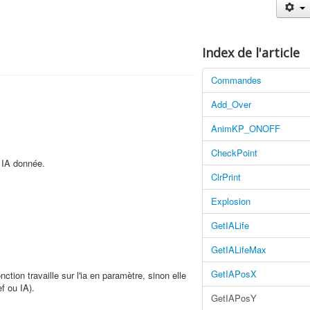
Index de l'article
Commandes
Add_Over
AnimKP_ONOFF
CheckPoint
e IA donnée.
ClrPrint
Explosion
GetIALife
GetIALifeMax
GetIAPosX
onction travaille sur l'ia en paramètre, sinon elle
ef ou IA).
GetIAPosY