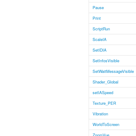
Pause
Print
ScriptRun
ScaleIA
SetIDIA
SetInfosVisible
SetWaitMessageVisible
Shader_Global
setIASpeed
Texture_PER
Vibration
WorldToScreen
ZoomVue